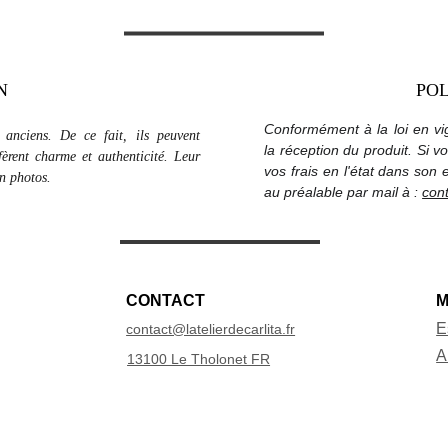
N
POL
Conformément à la loi en vi
e anciens. De ce fait, ils peuvent
la réception du produit. Si v
èrent charme et authenticité. Leur
vos frais en l'état dans son 
en photos.
au préalable par mail à :
cont
CONTACT
E
contact@latelierdecarlita.fr
A
13100 Le Tholonet FR