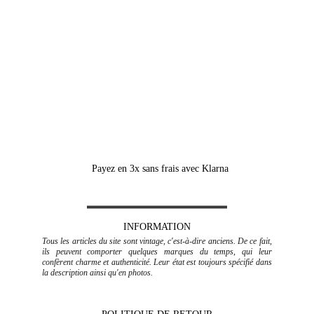
fragiles ou volumineux, frais de port en SUS (devis à la 
demande au préalable ou directement sur le 
site 
www.cocolis.fr
)
BELGIQUE, LUXEMBOURG, PAYS-BAS, 
ESPAGNE, PORTUGAL, ITALIE
Mondial Relay :
 Locker ou point relais, suivant les 
dimensions 
(frais de port calculés dans le panier en 
fonction du poids des articles)
Payez en 3x sans frais avec Klarna
INFORMATION
Tous les articles du site sont vintage, c'est-à-dire anciens. De ce fait,
ils peuvent comporter quelques marques du temps, qui leur
confèrent charme et authenticité. Leur état est toujours spécifié dans
la description ainsi qu'en photos.