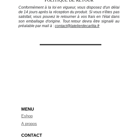
POLITIQUE DE RETOUR
Conformément à la loi en vigueur, vous disposez d'un délai
de 14 jours après la réception du produit. Si vous n'êtes pas
satisfait, vous pouvez le retourner à vos frais en l'état dans
son emballage d'origine. Tout retour devra être signalé au
préalable par mail à :
contact@latelierdecarlita.fr
Recevoir la newsletter
S'ABONNER
MENU
Eshop
A propos
CONTACT