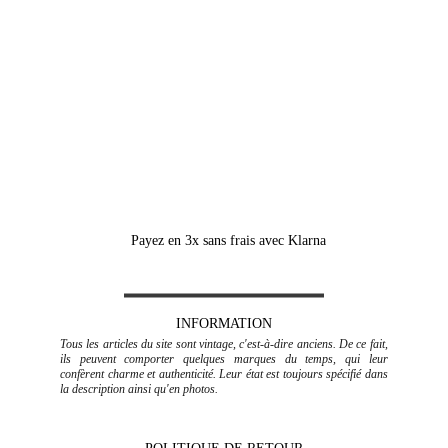
fragiles ou volumineux, frais de port en SUS (devis à la 
demande au préalable ou directement sur le 
site 
www.cocolis.fr
)
BELGIQUE, LUXEMBOURG, PAYS-BAS, 
ESPAGNE, PORTUGAL, ITALIE
Mondial Relay :
 Locker ou point relais, suivant les 
dimensions 
(frais de port calculés dans le panier en 
fonction du poids des articles)
Payez en 3x sans frais avec Klarna
INFORMATION
Tous les articles du site sont vintage, c'est-à-dire anciens. De ce fait,
ils peuvent comporter quelques marques du temps, qui leur
confèrent charme et authenticité. Leur état est toujours spécifié dans
la description ainsi qu'en photos.