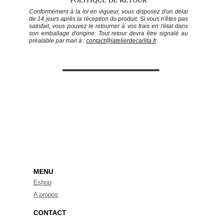
POLITIQUE DE RETOUR
Conformément à la loi en vigueur, vous disposez d'un délai
de 14 jours après la réception du produit. Si vous n'êtes pas
satisfait, vous pouvez le retourner à vos frais en l'état dans
son emballage d'origine. Tout retour devra être signalé au
préalable par mail à :
contact@latelierdecarlita.fr
Recevoir la newsletter
S'ABONNER
MENU
Eshop
A propos
CONTACT