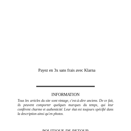
fragiles ou volumineux, frais de port en SUS (devis à la 
demande au préalable ou directement sur le 
site 
www.cocolis.fr
)
BELGIQUE, LUXEMBOURG, PAYS-BAS, 
ESPAGNE, PORTUGAL, ITALIE
Mondial Relay :
 Locker ou point relais, suivant les 
dimensions 
(frais de port calculés dans le panier en 
fonction du poids des articles)
Payez en 3x sans frais avec Klarna
INFORMATION
Tous les articles du site sont vintage, c'est-à-dire anciens. De ce fait,
ils peuvent comporter quelques marques du temps, qui leur
confèrent charme et authenticité. Leur état est toujours spécifié dans
la description ainsi qu'en photos.