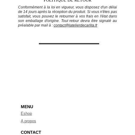
POLITIQUE DE RETOUR
Conformément à la loi en vigueur, vous disposez d'un délai
de 14 jours après la réception du produit. Si vous n'êtes pas
satisfait, vous pouvez le retourner à vos frais en l'état dans
son emballage d'origine. Tout retour devra être signalé au
préalable par mail à :
contact@latelierdecarlita.fr
Recevoir la newsletter
S'ABONNER
MENU
Eshop
A propos
CONTACT